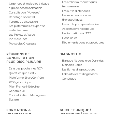
Les ateliers à thématiques
Urgences et maladies à risque
transversales
aigu de décompensation
Les outils diététiques
Consultation "Voyages"
Les recettes culinaires
Dépistage néonatal
thérapeutiques
Forums de discussion
Les outils pratiques de soins
Les plateformes d'expertise
Aspects psychologiques
maladies rares
Les formations à l’ETP
Les Projets d'Accueil
Liens utiles
Individualisés
Règlementations et procédures
Protocoles Grossesse
RÉUNIONS DE
DIAGNOSTIC
CONCERTATION
Banque Nationale de Données
PLURIDISCIPLINAIRE
Maladies Rares
Date des prochaines RCP
Les fiches diagnostiques
Qu'est-ce que c'est ?
Laboratoires et diagnostics
Plateforme ShareConfrère
Génétique
RCP génomique
Plan France Médecine
Génomique
Clinical Patient Management
System
FORMATION &
GUICHET UNIQUE /
INFORMATION
RECHERCHE / EUROPE