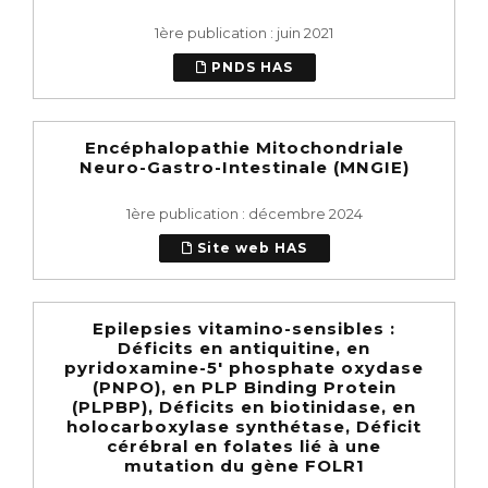
1ère publication : juin 2021
PNDS HAS
Encéphalopathie Mitochondriale
Neuro-Gastro-Intestinale (MNGIE)
1ère publication : décembre 2024
Site web HAS
Epilepsies vitamino-sensibles :
Déficits en antiquitine, en
pyridoxamine-5' phosphate oxydase
(PNPO), en PLP Binding Protein
(PLPBP), Déficits en biotinidase, en
holocarboxylase synthétase, Déficit
cérébral en folates lié à une
mutation du gène FOLR1