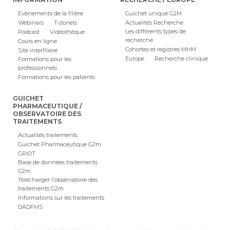
Evénements de la filière
Guichet unique G2M
Webinars
Tutoriels
Actualités Recherche
Les différents types de
Podcast
Vidéothèque
recherche
Cours en ligne
Cohortes et registres MHM
Site interfilière
Europe
Recherche clinique
Formations pour les
professionnels
Formations pour les patients
GUICHET
PHARMACEUTIQUE /
OBSERVATOIRE DES
TRAITEMENTS
Actualités traitements
Guichet Pharmaceutique G2m
GRIOT
Base de données traitements
G2m
Télécharger l'observatoire des
traitements G2m
Informations sur les traitements
DADFMS