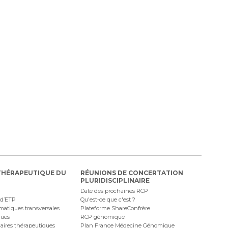
THÉRAPEUTIQUE DU
RÉUNIONS DE CONCERTATION
PLURIDISCIPLINAIRE
Date des prochaines RCP
 d’ETP
Qu'est-ce que c'est ?
ématiques transversales
Plateforme ShareConfrère
ques
RCP génomique
naires thérapeutiques
Plan France Médecine Génomique