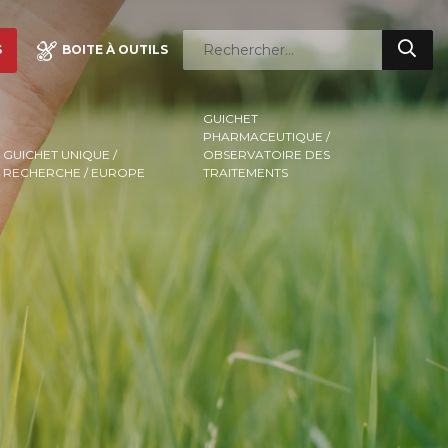
S
BOITE À OUTILS
GUICHET
PHARMACEUTIQUE /
GUICHET UNIQUE /
OBSERVATOIRE DES
RECHERCHE / EUROPE
TRAITEMENTS