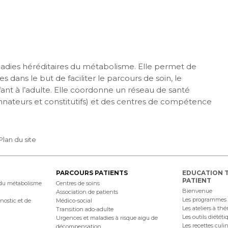
maladies héréditaires du métabolisme. Elle permet de
s dans le but de faciliter le parcours de soin, le
nfant à l’adulte. Elle coordonne un réseau de santé
nateurs et constitutifs) et des centres de compétence
Plan du site
PARCOURS PATIENTS
EDUCATION 
PATIENT
 du métabolisme
Centres de soins
Bienvenue
Association de patients
Les programmes
nostic et de
Médico-social
Les ateliers à th
Transition ado-adulte
Les outils diététi
Urgences et maladies à risque aigu de
Les recettes culi
décompensation