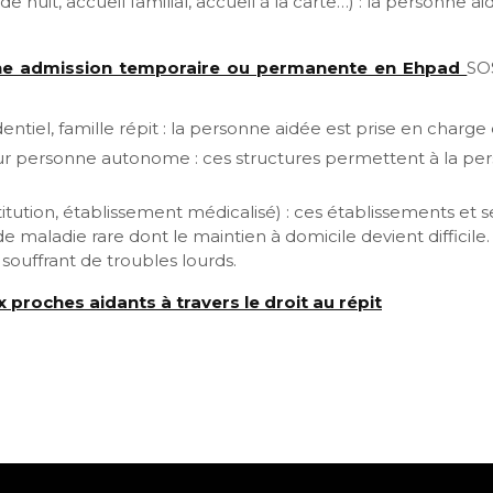
 de nuit, accueil familial, accueil à la carte…) : la personne
ne admission temporaire ou permanente en Ehpad
SOS
dentiel, famille répit : la personne aidée est prise en cha
r personne autonome : ces structures permettent à la per
titution, établissement médicalisé) : ces établissements et
de maladie rare dont le maintien à domicile devient difficil
souffrant de troubles lourds.
 proches aidants à travers le droit au répit