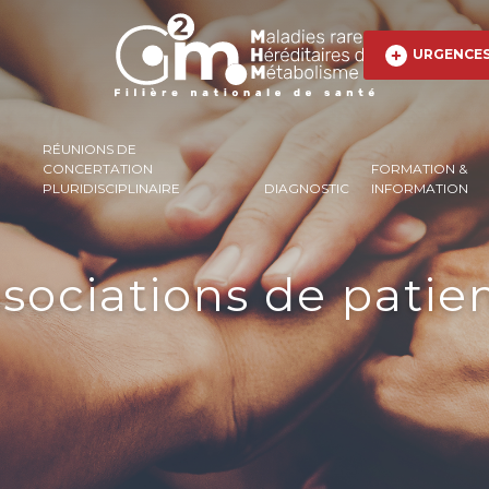
URGENCE
RÉUNIONS DE
CONCERTATION
FORMATION &
PLURIDISCIPLINAIRE
DIAGNOSTIC
INFORMATION
sociations de patie