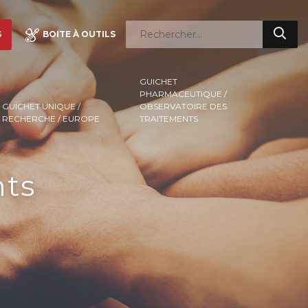
S
BOITE À OUTILS
GUICHET
PHARMACEUTIQUE /
GUICHET UNIQUE /
OBSERVATOIRE DES
RECHERCHE / EUROPE
TRAITEMENTS
nts