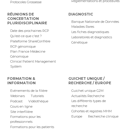
Règlementations et procédures
Protocoles Grossesse
RÉUNIONS DE
DIAGNOSTIC
CONCERTATION
Banque Nationale de Données
PLURIDISCIPLINAIRE
Maladies Rares
Date des prochaines RCP
Les fiches diagnostiques
Qu'est-ce que c'est ?
Laboratoires et diagnostics
Plateforme ShareConfrère
Génétique
RCP génomique
Plan France Médecine
Génomique
Clinical Patient Management
System
FORMATION &
GUICHET UNIQUE /
INFORMATION
RECHERCHE / EUROPE
Evénements de la filière
Guichet unique G2M
Webinars
Tutoriels
Actualités Recherche
Les différents types de
Podcast
Vidéothèque
recherche
Cours en ligne
Cohortes et registres MHM
Site interfilière
Europe
Recherche clinique
Formations pour les
professionnels
Formations pour les patients