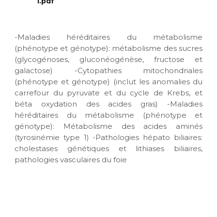
1.pdf
-Maladies héréditaires du métabolisme
(phénotype et génotype): métabolisme des sucres
(glycogénoses, gluconéogénèse, fructose et
galactose) -Cytopathies mitochondriales
(phénotype et génotype) (inclut les anomalies du
carrefour du pyruvate et du cycle de Krebs, et
béta oxydation des acides gras) -Maladies
héréditaires du métabolisme (phénotype et
génotype): Métabolisme des acides aminés
(tyrosinémie type 1) -Pathologies hépato biliaires:
cholestases génétiques et lithiases biliaires,
pathologies vasculaires du foie