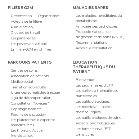
FILIÈRE G2M
MALADIES RARES
Les maladies héréditaires du
Présentation
Organisation
métabolisme
Acteurs de la filière
Annuaire des pathologies
Plan d'action
Protocole national de
Groupes de travail
diagnostic et de soins (PNDS)
Les partenaires
Recommandations
Les posters de la filière
Aides à la consultation
La filière G2M en chiffres
PARCOURS PATIENTS
EDUCATION
THÉRAPEUTIQUE DU
Centres de soins
PATIENT
Association de patients
Bienvenue
Médico-social
Les programmes d’ETP
Transition ado-adulte
Les ateliers à thématiques
Urgences et maladies à risque
transversales
aigu de décompensation
Les outils diététiques
Consultation "Voyages"
Les recettes culinaires
Dépistage néonatal
thérapeutiques
Forums de discussion
Les outils pratiques de soins
Les plateformes d'expertise
Aspects psychologiques
maladies rares
Les formations à l’ETP
Les Projets d'Accueil
Liens utiles
Individualisés