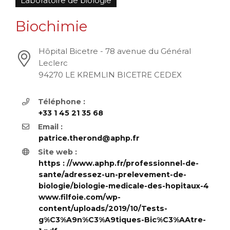
Laboratoire de biologie
Biochimie
Hôpital Bicetre - 78 avenue du Général
Leclerc
94270 LE KREMLIN BICETRE CEDEX
Téléphone :
+33 1 45 21 35 68
Email :
patrice.therond@aphp.fr
Site web :
https : //www.aphp.fr/professionnel-de-
sante/adressez-un-prelevement-de-
biologie/biologie-medicale-des-hopitaux-4
www.filfoie.com/wp-
content/uploads/2019/10/Tests-
g%C3%A9n%C3%A9tiques-Bic%C3%AAtre-